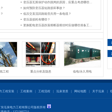
变压器瓦斯保护动作跳闸的原因，应重点考虑哪些因素？
呢？
如何预防变压器短路损坏事故？
障？
低压交直流回路能否共用一条电缆？
？
变压器损耗有哪些？
更换配电变压器跌落熔断器熔丝时应做哪些准备工作？注意些什么？
外线工程
重点分析及隐患
临电/永久用电
力工程安装
|
工程案例
|
工程流程
|
泓泉资质
|
网站地图
|
关于泓泉
|
广东泓泉电力工程有限公司版权所有
系电话：13712607711