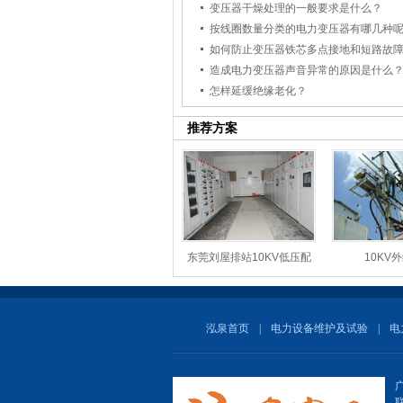
变压器干燥处理的一般要求是什么？
按线圈数量分类的电力变压器有哪几种
如何防止变压器铁芯多点接地和短路故
造成电力变压器声音异常的原因是什么
怎样延缓绝缘老化？
推荐方案
东莞刘屋排站10KV低压配
10KV
电
泓泉首页
|
电力设备维护及试验
|
电
联