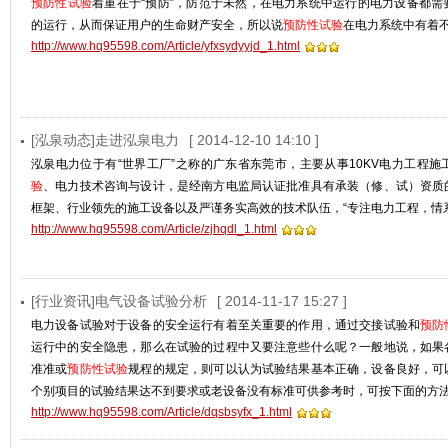
预防性试验
着重在于“预防”，防范于未然，在电力系统中运行的电力设备都
的运行，从而保证用户的生命财产安全，所以说
预防性试验
在电力系统中有着
http://www.hq95598.com/Article/yfxsydyyjd_1.html
[泓泉动态]走进泓泉电力
[ 2014-12-10 14:10 ]
泓泉电力位于有“世界工厂”之称的广东省东莞市，主要从事10KV电力工程
验
、电力技术咨询与设计，是经南方电监局认证批准具有承装（修、试）资质
框架、行业领先的施工设备以及严谨务实高效的技术队伍，“专注电力工程，情
http://www.hq95598.com/Article/zjhqdl_1.html
[行业资讯]电气设备试验分析
[ 2014-11-17 15:27 ]
电力设备试验对于设备的安全运行有着至关重要的作用，通过交接试验和
预防
运行中的安全隐患，那么在试验的过程中又要注意些什么呢？一般地说，如果
准准或
预防性试验
规程的规定，则可以认为试验结果基本正确，设备良好，可
个别项目的试验结果达不到要求或老设备没有标准可供参考时，可按下面的方
http://www.hq95598.com/Article/dqsbsyfx_1.html