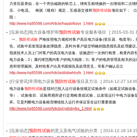
力变压器类似，在一个闭合磁路的铁芯上，绕有互相绝缘的一次绕组和二次绕
压、小电流。 根据《规程》规定，互感器交接和
预防性试验
项目如下： (
阻；
http://www.hq95598.com/Article/hgqdyfxsyx_1.html
[泓泉动态]电力设备维护和
预防性试验
专业服务项目
[ 2015-03-31 1
一、
预防性试验
严格按照电力规程对客户高压电力设备(变压器、电缆等)，
告。试验中若发现设备故障隐患，及时向客户提交明确的隐患报告及处理建议。
指派技术人员上门对客户的高压电力设备、设施进行一次例行检查，检查内容包
电力设备；2）属代维范围内客户的电力线路；3）客户的电房管理及相关的运
患和管理漏洞。及时给客户出具书面报告及处理意见，等客户确认后立
http://www.hq95598.com/Article/dlsbwhhyfx_1.html
[行业资讯]常用电力设备
预防性试验
项目及方法
[ 2014-12-27 14:09
电力设备
预防性试验
是指对已投入运行设备按规定试验条件（如规定试验设备
等）、试验项目、试验周期所进行定期检查或试验，以发现运行中电力设备
坏。它是判断电力设备能否继续投入运行并保证安全运行重要措施
http://www.hq95598.com/Article/cydlsbyfxs_1.html
[泓泉动态]
预防性试验
的意义及电气试验的分类
[ 2014-12-18 14:19