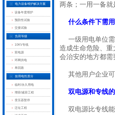
两条；一用一备就
电力设备维护解决方案
设备年度维护
什么条件下需用
预防性试验
交接试验
负荷等级
一级用电单位需
10KV专线
造成生命危险、重
双电源
会治安的地方都需
环网供电
单回路
其他用户企业可
按用电性质分
临时/永久用电
双电源和专线的
增容/减容工程
变压器暂停
双电源比专线能
迁址工程