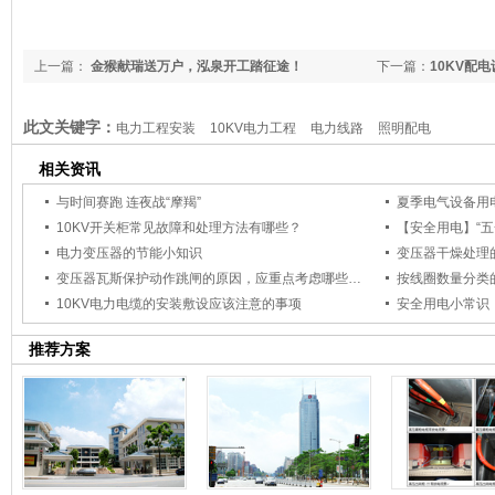
上一篇：
金猴献瑞送万户，泓泉开工踏征途！
下一篇：
10KV配
此文关键字：
电力工程安装
10KV电力工程
电力线路
照明配电
相关资讯
与时间赛跑 连夜战“摩羯”
夏季电气设备用
10KV开关柜常见故障和处理方法有哪些？
【安全用电】“五
电力变压器的节能小知识
变压器干燥处理
变压器瓦斯保护动作跳闸的原因，应重点考虑哪些因素？
按线圈数量分类
10KV电力电缆的安装敷设应该注意的事项
安全用电小常识
推荐方案